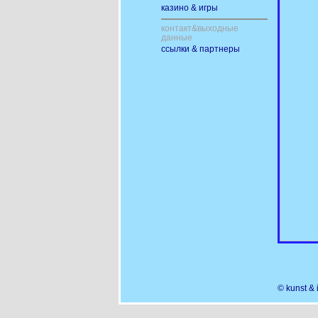
казино & игры
контакт&выходные
данные
ссылки & партнеры
© kunst &