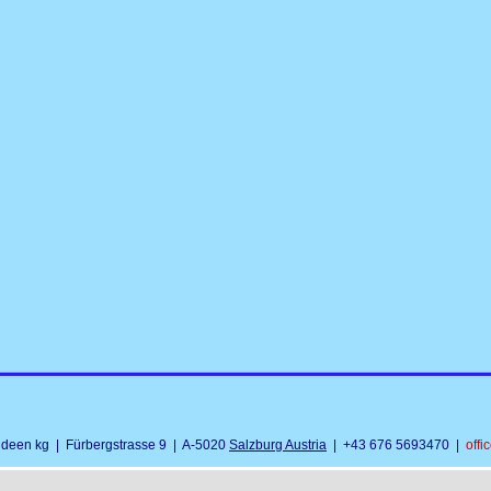
 ideen kg | Fürbergstrasse 9 | A-5020
Salzburg Austria
| +43 676 5693470 |
off