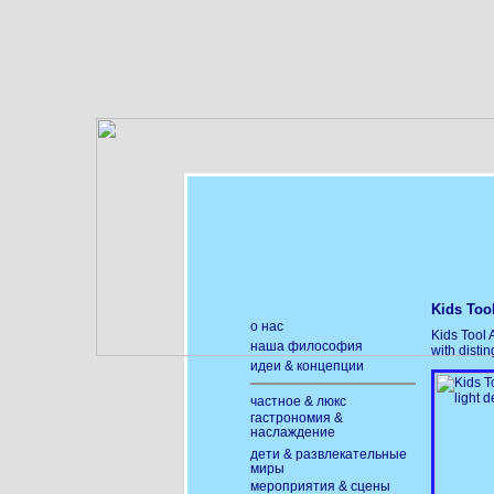
Kids Too
о нас
Kids Tool 
наша философия
with disti
идеи & концепции
частное & люкс
гастрономия &
наслаждение
дети & развлекательные
миры
мероприятия & сцены